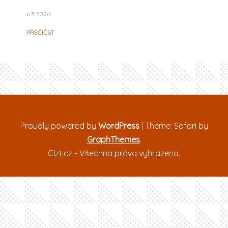
6.5.2026
PŘEČÍČST
Proudly powered by
WordPress
|
Theme: Safari by
GraphThemes
.
Clzt.cz - Všechna práva vyhrazena.