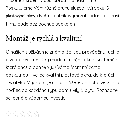
můžete s klidem v duši obrátit na naši firmu.
Poskytujeme Vám různé druhy služeb i výrobků. S
, dveřmi a hliníkovými zahradami od naší
plastovými okny
firmy bude bez pochyb spokojeni.
Montáž je rychlá a kvalitní
O našich službách je známo, že jsou prováděny rychle
a velice kvalitně. Díky moderním německým systémům,
které dnes a denně využíváme, Vám můžeme
poskytnout i velice kvalitní plastová okna, do kterých
nezatéká. Vybrat si je u nás můžete v mnoha verzích a
hodí se do každého typu domu, vily či bytu. Rozhodně
se jedná o výbornou investici.