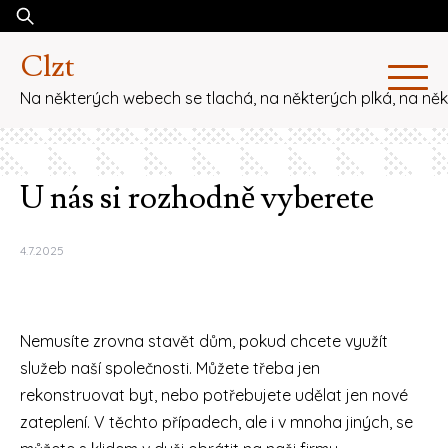
Skip
Vyhledávání
to
Clzt
content
Na některých webech se tlachá, na některých plká, na ně
U nás si rozhodně vyberete
4.7.2025
Nemusíte zrovna stavět dům, pokud chcete využít
služeb naší společnosti. Můžete třeba jen
rekonstruovat byt, nebo potřebujete udělat jen nové
zateplení. V těchto případech, ale i v mnoha jiných, se