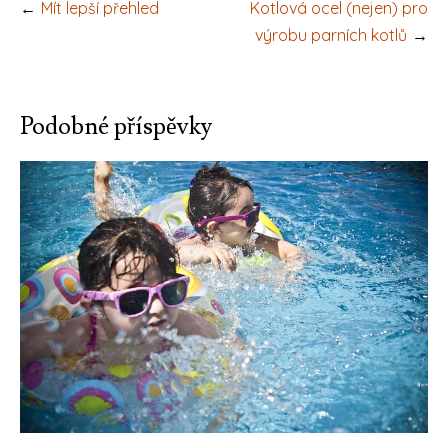
Navigace
Mít lepší přehled
Kotlová ocel (nejen) pro
pro
výrobu parních kotlů
příspěvek
Podobné příspěvky