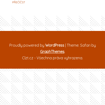
PŘEČÍČST
Proudly powered by
WordPress
|
Theme: Safari by
GraphThemes
.
Clzt.cz - Všechna práva vyhrazena.