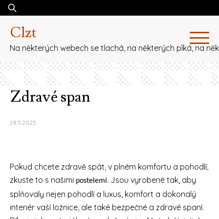
Skip
Vyhledávání
to
Clzt
content
Na některých webech se tlachá, na některých plká, na ně
Zdravé span
28.5.2025
Pokud chcete zdravě spát, v plném komfortu a pohodlí,
zkuste to s našimi
. Jsou vyrobené tak, aby
postelemi
splňovaly nejen pohodlí a luxus, komfort a dokonalý
interiér vaší ložnice, ale také bezpečné a zdravé spaní.