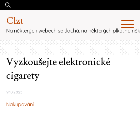
Skip
Vyhledávání
to
Clzt
content
Na některých webech se tlachá, na některých plká, na ně
Vyzkoušejte elektronické
cigarety
9.10.2025
Nakupování