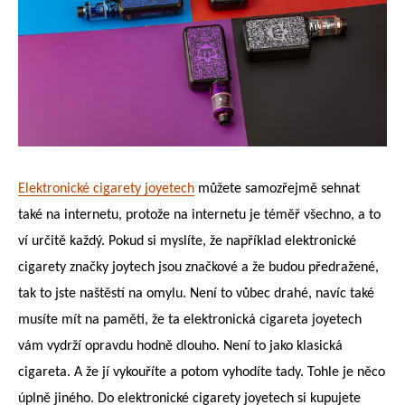
Elektronické cigarety joyetech
můžete samozřejmě sehnat
také na internetu, protože na internetu je téměř všechno, a to
ví určitě každý. Pokud si myslíte, že například elektronické
cigarety značky joytech jsou značkové a že budou předražené,
tak to jste naštěstí na omylu. Není to vůbec drahé, navíc také
musíte mít na paměti, že ta elektronická cigareta joyetech
vám vydrží opravdu hodně dlouho. Není to jako klasická
cigareta. A že jí vykouříte a potom vyhodíte tady. Tohle je něco
úplně jiného. Do elektronické cigarety joyetech si kupujete