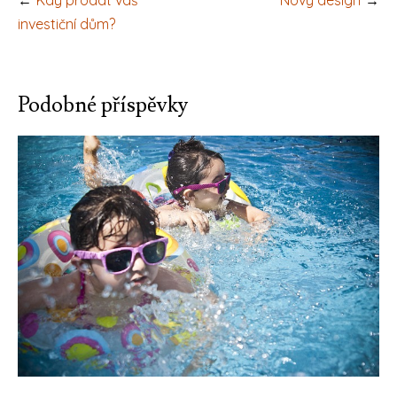
pro
investiční dům?
příspěvek
Podobné příspěvky