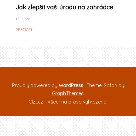
Jak zlepšit vaši úrodu na zahrádce
12.1.2026
PŘEČÍČST
Proudly powered by
WordPress
|
Theme: Safari by
GraphThemes
.
Clzt.cz - Všechna práva vyhrazena.