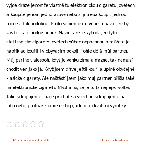
vyjde draze jenomže vlastně tu elektronickou cigaretu joyetech
si koupíte jenom jednorázově nebo si ji třeba koupit jednou
ročně a tak podobně. Proto se nemusíte vůbec obávat, že by
vás to stálo hodně peněz. Navíc také je výhoda, že tyto
elektronické cigarety joyetech vůbec nepáchnou a můžete je
například kouřit i v obývacím pokoji. Tohle dělá můj partner.
Můj partner, alespoň, když je venku zima a mrzne, tak nemusí
chodit ven jako já. Když jsem dříve ještě kouřila úplně obyčejné
klasické cigarety. Ale naštěstí jsem jako můj partner přišla také
na elektronické cigarety. Myslím si, že je to ta nejlepší volba.
Také si kupujeme různé příchutě a všechno si kupujeme na
internetu, protože známe e-shop, kde mají kvalitní výrobky.
Navigace
Kdy prodat váš
Nový design