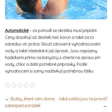
Automatické
– za pohodlí se zkrátka musí připlatit.
Ceny dosahují až desítek tisíc korun a také za to
odvedou víc práce. Slouží zároveň k vyhodnocování
vody a také následně k její úpravě. Jsou napojeny
hadičkami přímo na kanystry s chemií na úpravu pH
vody, chlor a další potřebné přípravky. Podle
vyhodnocení si samy nadávkují potřebnou látku.
Navigace
Služby, které vám doma
Jaká světla jsou ta pravá?
pro
zabezpečí pořádek