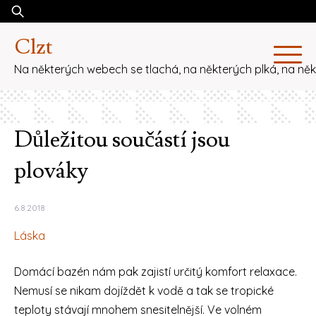
Skip
Vyhledávání
to
Clzt
content
Na některých webech se tlachá, na některých plká, na ně
Důležitou součástí jsou
plováky
6.8.2018
Láska
Domácí bazén nám pak zajistí určitý komfort relaxace.
Nemusí se nikam dojíždět k vodě a tak se tropické
teploty stávají mnohem snesitelnější. Ve volném