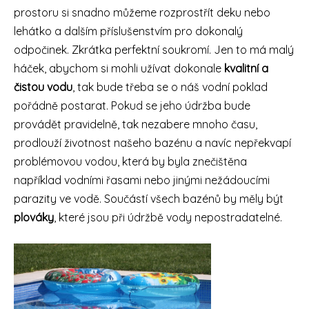
prostoru si snadno můžeme rozprostřít deku nebo
lehátko a dalším příslušenstvím pro dokonalý
odpočinek. Zkrátka perfektní soukromí. Jen to má malý
háček, abychom si mohli užívat dokonale
kvalitní a
čistou vodu
, tak bude třeba se o náš vodní poklad
pořádně postarat. Pokud se jeho údržba bude
provádět pravidelně, tak nezabere mnoho času,
prodlouží životnost našeho bazénu a navíc nepřekvapí
problémovou vodou, která by byla znečištěna
například vodními řasami nebo jinými nežádoucími
parazity ve vodě. Součástí všech bazénů by měly být
plováky
, které jsou při údržbě vody nepostradatelné.