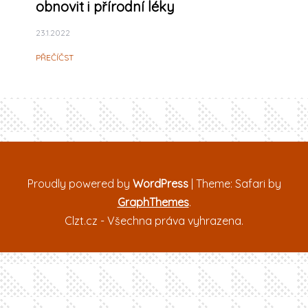
obnovit i přírodní léky
23.1.2022
PŘEČÍČST
Proudly powered by
WordPress
|
Theme: Safari by
GraphThemes
.
Clzt.cz - Všechna práva vyhrazena.