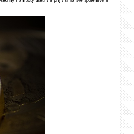
echny trampoty ušetřit a přijít si na své spolehlivě a