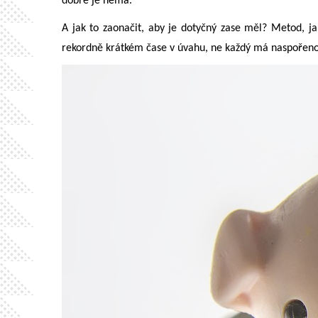
dobře je nemá.
A jak to zaonačit, aby je dotyčný zase měl? Metod, ja
rekordně krátkém čase v úvahu, ne každý má naspořeno dos