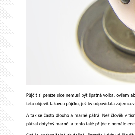
Půjčit si peníze sice nemusí být špatná volba, ovšem ab
této objevit takovou půjčku, jež by odpovídala zájemc
A tak se často dlouho a marně pátrá. Než člověk v tísn
pátral dotyčný marně, a tento také přijde o nemálo ener