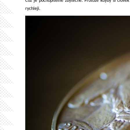
Což je pochopitelně zbytečné. Protože kdyby si člověk
rychleji.