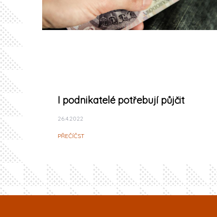
I podnikatelé potřebují půjčit
26.4.2022
PŘEČÍČST