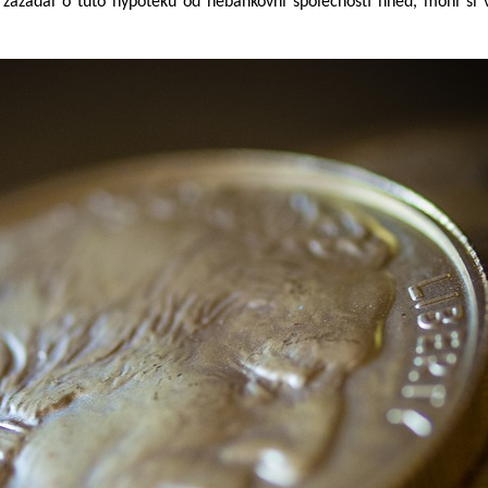
 zažádal o tuto hypotéku od nebankovní společnosti hned, mohl si vš