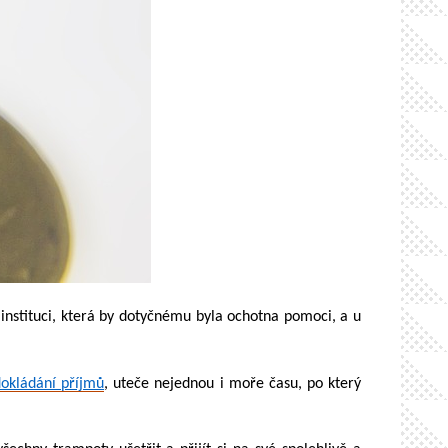
í instituci, která by dotyčnému byla ochotna pomoci, a u
okládání příjmů
, uteče nejednou i moře času, po který