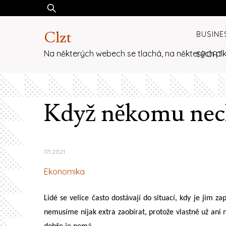
Skip
Vyhledávání
to
Clzt
content
BUSINE
Na některých webech se tlachá, na některých plk
SPORT
Když někomu nech
17.1.2021
Ekonomika
Lidé se velice často dostávají do situací, kdy je jim 
nemusíme nijak extra zaobírat, protože vlastně už ani n