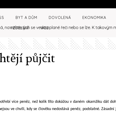
SS
BYT A DŮM
DOVOLENÁ
EKONOMIKA
á, na některých se vedou plané řeči nebo se lže. K takovým
VZDĚLÁNÍ
WEB
tějí půjčit
zapotřebí více peněz, než kolik tito dokážou v daném okamžiku dát do
ejsou ve chvíli, kdy se člověku nedostává peněz, podstatné. Zásadní je