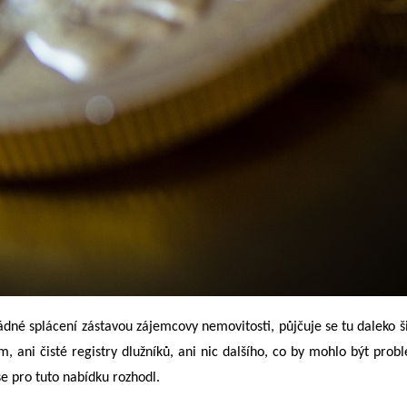
né splácení zástavou zájemcovy nemovitosti, půjčuje se tu daleko šir
em, ani čisté registry dlužníků, ani nic dalšího, co by mohlo být p
se pro tuto nabídku rozhodl.