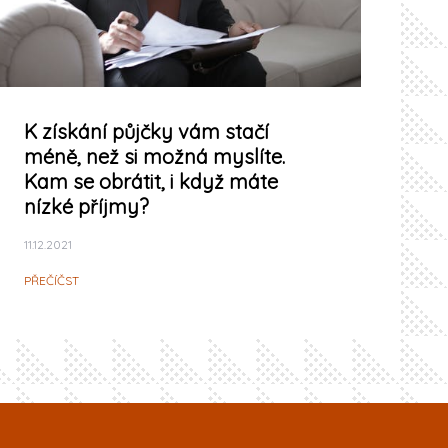
K získání půjčky vám stačí
méně, než si možná myslíte.
Kam se obrátit, i když máte
nízké příjmy?
11.12.2021
PŘEČÍČST