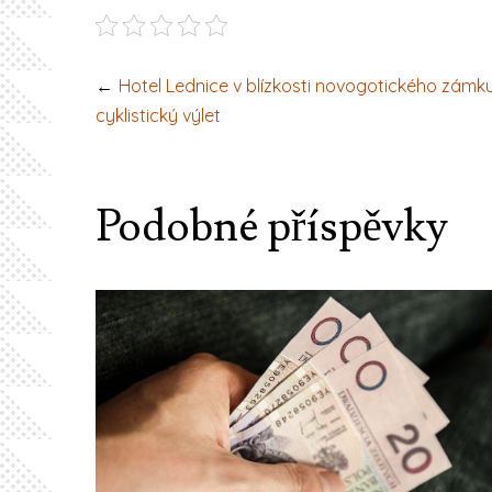
Navigace
Hotel Lednice v blízkosti novogotického zámk
cyklistický výlet
pro
příspěvek
Podobné příspěvky