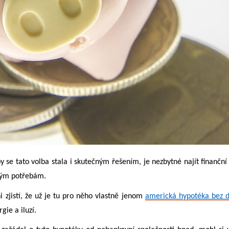
y se tato volba stala i skutečným řešením, je nezbytné najít finančn
ovým potřebám.
i zjistí, že už je tu pro něho vlastně jenom
americká hypotéka bez d
gie a iluzí.